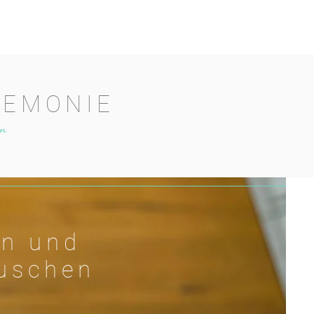
Über mich
Kontakt
REMONIE
r
en und
auschen