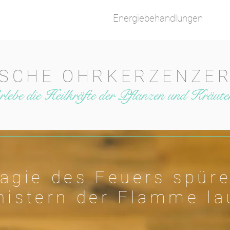
Healer Academy
Energiebehandlungen
ISCHE OHRKERZENZE
rlebe die Heilkräfte der Pflanzen und Kräute
agie des Feuers spür
istern der Flamme l