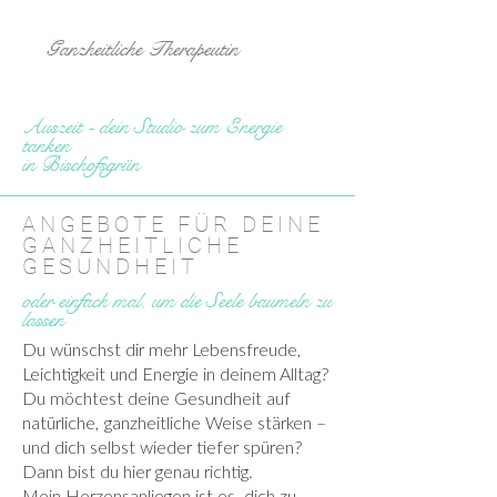
ANJA SHERIN PFEIFFER
Ganzheitliche Therapeutin
Auszeit - dein Studio zum Energie
tanken
in Bischofsgrün
ANGEBOTE FÜR DEINE
GANZHEITLICHE
GESUNDHEIT
oder einfach mal, um die Seele baumeln zu
lassen
Du wünschst dir mehr Lebensfreude,
Leichtigkeit und Energie in deinem Alltag?
Du möchtest deine Gesundheit auf
natürliche, ganzheitliche Weise stärken –
und dich selbst wieder tiefer spüren?
Dann bist du hier genau richtig.